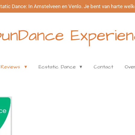
tatic Dance: In Amstelveen en Venlo. Je bent van harte wel
unDance Experie
Reviews
Ecstatic Dance
Contact
Ove