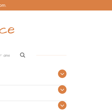
kom.
nce
r ons