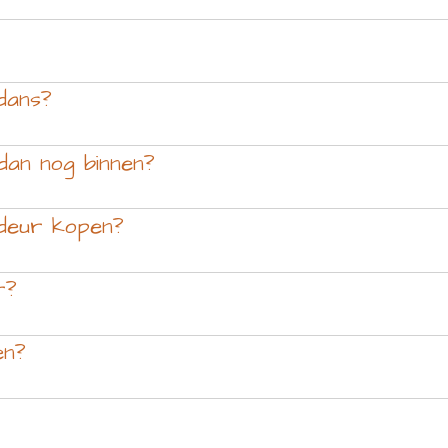
 dans?
 dan nog binnen?
 deur kopen?
r?
en?