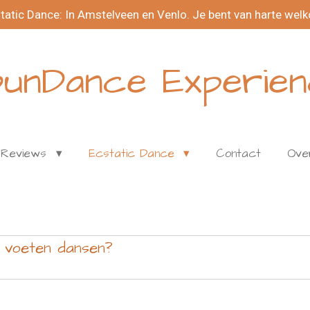
tatic Dance: In Amstelveen en Venlo. Je bent van harte wel
unDance Experie
Reviews
Ecstatic Dance
Contact
Ove
 voeten dansen?