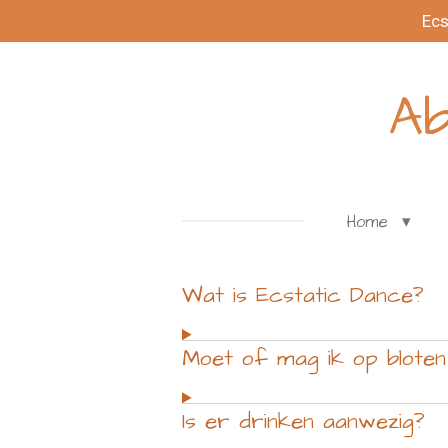
Ecs
Ga
direct
naar
Ab
de
hoofdinhoud
Home
Wat is Ecstatic Dance?
Moet of mag ik op bloten
Is er drinken aanwezig?