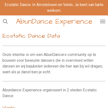
Ecstatic Dance: In Amstelveen en Venlo. Je bent van harte
Ga
welkom.
direct
naar
AbunDance Experience
de
hoofdinhoud
Ecstatic Dance Data
Onze intentie is om een AbunDancers community op te
bouwen voor bewuste dansers die in overvloed willen
dansen en wij bejubelen iedereen die hier aan bij wil dragen,
want als je danst ben je echt.
Abundance Experience organiseert in 2 steden Ecstatic
Dance.
Venlo